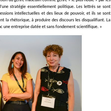
sition du genre masculin comme genre « le plus noble » par les
’une stratégie essentiellement politique. Les lettrés se sont
ions intellectuelles et des lieux de pouvoir, et ils se sont
nt la rhétorique, à produire des discours les disqualifiant. La
nc une entreprise datée et sans fondement scientifique. »