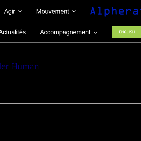
Agir
Mouvement
Actualités
Accompagnement
ENGLISH
er Human
né de détails.
créé 0 entrées de blog.