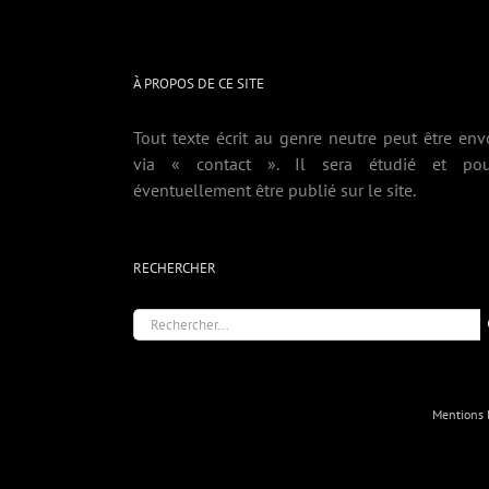
À PROPOS DE CE SITE
Tout texte écrit au genre neutre peut être env
via « contact ». Il sera étudié et pou
éventuellement être publié sur le site.
RECHERCHER
Rechercher:
Mentions 